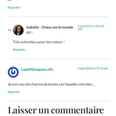
Répondre
5 avril 2017 à 19 h 23
Isabella - Chaux me le monde
min
dit :
Très volontiers pour ton retour !
Répondre
7 août 2016 à 17 h 31 min
LadyMilonguera
dit :
Je suis sou sle charme de toutes ces façades colorées…
Répondre
Laisser un commentaire