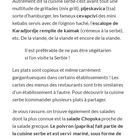
Autrement dit la cuisine serbe c’est avant tout une
multitude de grillades (mix grill),
pljeskavica
(tsa)
sorte d’hamburger, les fameux
cevapcivi
des mini
kebabs servis avec de l’oignon haché, l’
escalope de
Karadjordje remplie de kaimak
(crémeux à la serbe),
etc. De la viande, de la viande et encore de la viande.
Il est préférable de ne pas être végétarien
si l’on visite la Serbie !
Les plats sont copieux et même carrément
gargantuesques dans certains établissements ! Les
cartes des menus des restaurants sont très similaires
d’un établissement à l’autre. Pour découvrir la cuisine
serbe lcommander plusieurs plats à partager.
Je vous rassure, on trouve également des salades
dont la plus connue est la
salade Chopska
proche de
la salade grecque.
Le poivron (paprika) fait partie de
la cuisine serbe et est servi mariné, sous forme de