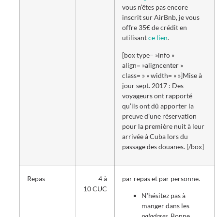
vous n’êtes pas encore
inscrit sur AirBnb, je vous
offre 35€ de crédit en
utilisant
ce lien
.
[box type= »info »
align= »aligncenter »
class= » » width= » »]Mise à
jour sept. 2017 : Des
voyageurs ont rapporté
qu’ils ont dû apporter la
preuve d’une réservation
pour la première nuit à leur
arrivée à Cuba lors du
passage des douanes. [/box]
Repas
4 à
par repas et par personne.
10 CUC
N’hésitez pas à
manger dans les
paladares
. Bonne