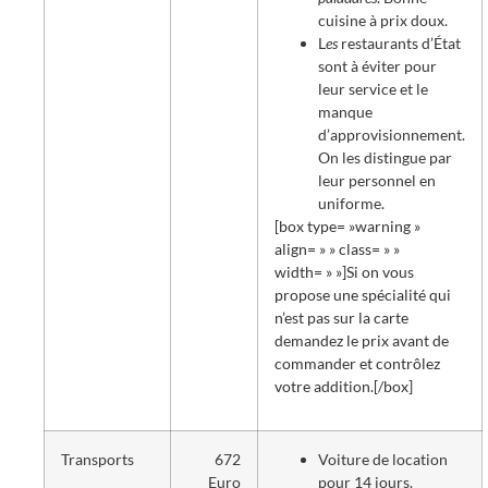
cuisine à prix doux.
L
es
restaurants d’État
sont à éviter pour
leur service et le
manque
d’approvisionnement.
On les distingue par
leur personnel en
uniforme.
[box type= »warning »
align= » » class= » »
width= » »]Si on vous
propose une spécialité qui
n’est pas sur la carte
demandez le prix avant de
commander et contrôlez
votre addition.[/box]
Transports
672
Voiture de location
Euro
pour 14 jours.